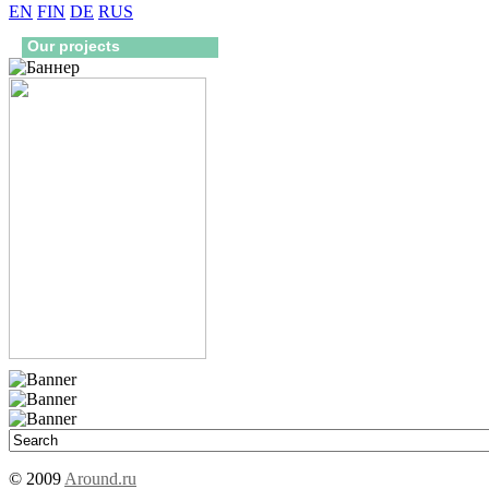
EN
FIN
DE
RUS
Our projects
© 2009
Around.ru