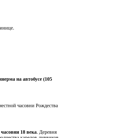
тинице.
нерма на автобусе (105
местной часовни Рождества
 часовни 18 века
. Деревня
одчества карелов-ливвиков.