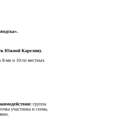
аводска».
рек Южной Карелии).
 8-ми и 10-ти местных
заимодействия:
группа
точка участника и схема,
 мин.